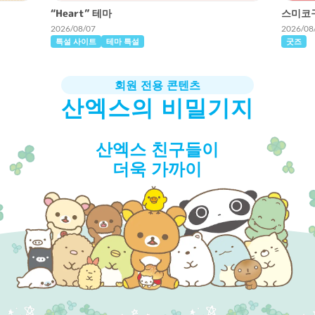
“Heart” 테마
스미코구
2026/08/07
2026/08
특설 사이트
테마 특설
굿즈
회원 전용 콘텐츠
산엑스의 비밀기지
산엑스 친구들이
더욱 가까이