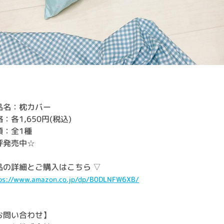
品名：枕カバー
：各1,650円(税込)
類：全1種
評発売中☆
品の詳細とご購入はこちら ▽
ps://www.amazon.co.jp/dp/B0DLNFW6XB/
お問い合わせ】