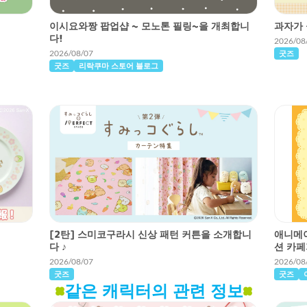
이시요와짱 팝업샵 ~ 모노톤 필링~을 개최합니
과자가 
다!
2026/08
굿즈
2026/08/07
굿즈
리락쿠마 스토어 블로그
[2탄] 스미코구라시 신상 패턴 커튼을 소개합니
애니메이
다 ♪
션 카페
2026/08/07
2026/08
굿즈
굿즈
같은 캐릭터의 관련 정보