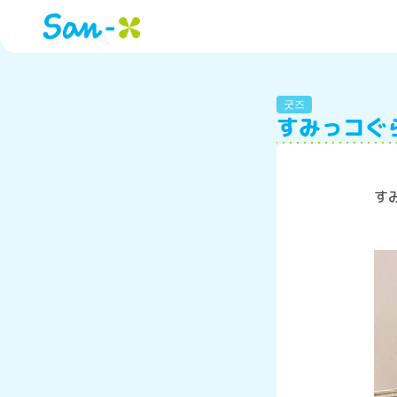
굿즈
すみっコぐ
す