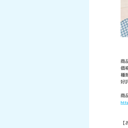
商
価格
種
好
商
htt
【