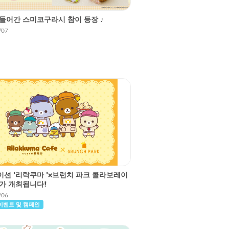
들어간 스미코구라시 참이 등장 ♪
/07
션 '리락쿠마 '×브런치 파크 콜라보레이
가 개최됩니다!
/06
이벤트 및 캠페인