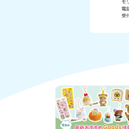
モ
電話
受