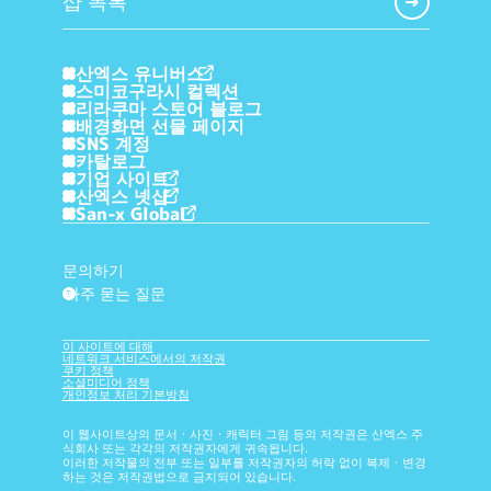
샵 목록
산엑스 유니버스
스미코구라시 컬렉션
리라쿠마 스토어 블로그
배경화면 선물 페이지
SNS 계정
카탈로그
기업 사이트
산엑스 넷샵
San-x Global
문의하기
자주 묻는 질문
?
이 사이트에 대해
네트워크 서비스에서의 저작권
쿠키 정책
소셜미디어 정책
개인정보 처리 기본방침
이 웹사이트상의 문서・사진・캐릭터 그림 등의 저작권은 산엑스 주
식회사 또는 각각의 저작권자에게 귀속됩니다.
이러한 저작물의 전부 또는 일부를 저작권자의 허락 없이 복제・변경
하는 것은 저작권법으로 금지되어 있습니다.