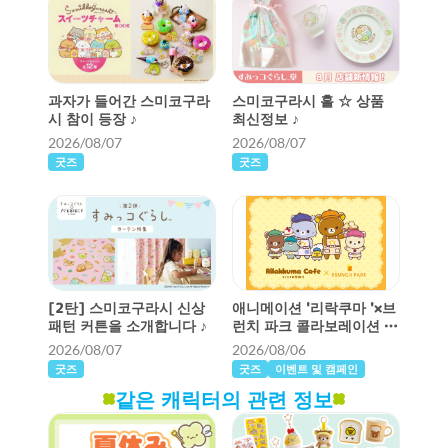
과자가 들어간 스미코구라
스미코구라시 홀 ☆ 상품
시 참이 등장 ♪
최신정보 ♪
2026/08/07
2026/08/07
굿즈
굿즈
[2탄] 스미코구라시 신상
애니메이션 '리락쿠마 '×브
패턴 커튼을 소개합니다 ♪
런치 파크 콜라보레이션 카
페가 개최됩니다!
2026/08/07
2026/08/06
굿즈
굿즈
이벤트 및 캠페인
같은 캐릭터의 관련 정보