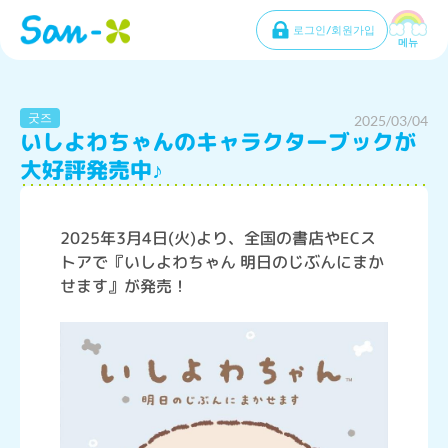
로그인/회원가입
메뉴
굿즈
2025/03/04
いしよわちゃんのキャラクターブックが
大好評発売中♪
2025年3月4日(火)より、全国の書店やECス
トアで『いしよわちゃん 明日のじぶんにまか
せます』が発売！