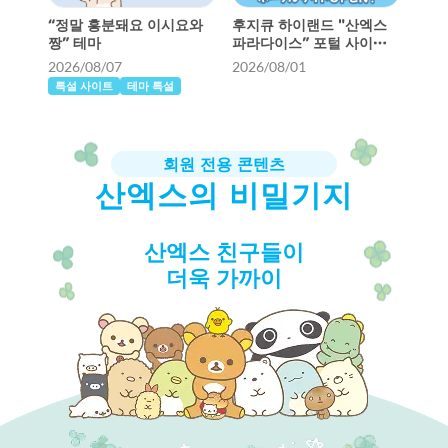
“정말 흥분돼요 이시요와
후지큐 하이랜드 "산엑스
짱” 테마
파라다이스” 포털 사이트
오픈!
2026/08/07
2026/08/01
특설 사이트
테마 특설
회원 전용 콘텐츠
산엑스의 비밀기지
산엑스 친구들이
더욱 가까이