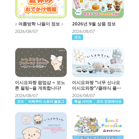
♪ 여름방학 나들이 정보 ♪
2026년 9월 상품 정보
2026/08/07
2026/08/07
굿즈
이시요와짱 팝업샵 ~ 모노
이시요와짱 “너무 신나요
톤 필링~을 개최합니다!
이시요와짱”/클래식 플러
시 토이 잡화
2026/08/07
2026/08/07
굿즈
리락쿠마 스토어 블로그
특설 사이트
굿즈 인포메이션