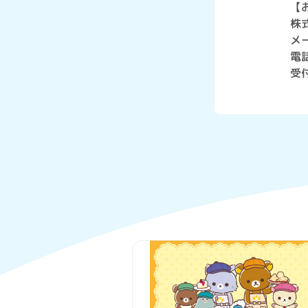
【
株
メー
電話
受