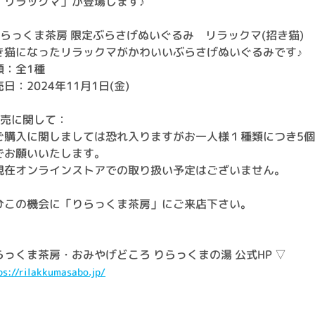
 リラックマ」が登場します♪
りらっくま茶房 限定ぶらさげぬいぐるみ リラックマ(招き猫)
き猫になったリラックマがかわいいぶらさげぬいぐるみです♪
類：全1種
日：2024年11月1日(金)
販売に関して：
ご購入に関しましては恐れ入りますがお一人様１種類につき5
でお願いいたします。
現在オンラインストアでの取り扱い予定はございません。
ひこの機会に「りらっくま茶房」にご来店下さい。
らっくま茶房・おみやげどころ りらっくまの湯 公式HP ▽
ps://rilakkumasabo.jp/