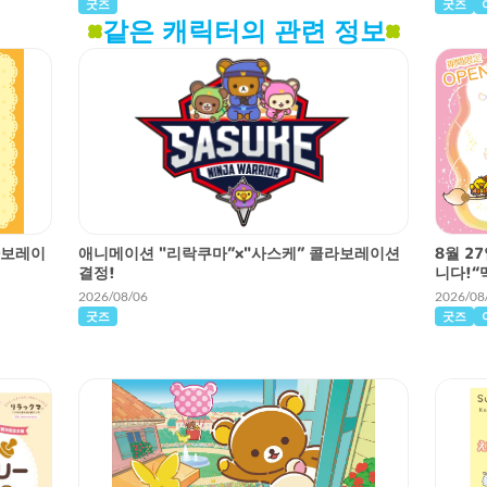
굿즈
굿즈
같은 캐릭터의 관련 정보
라보레이
애니메이션 "리락쿠마”×"사스케” 콜라보레이션
8월 2
결정!
니다!“
2026/08/06
2026/08
굿즈
굿즈