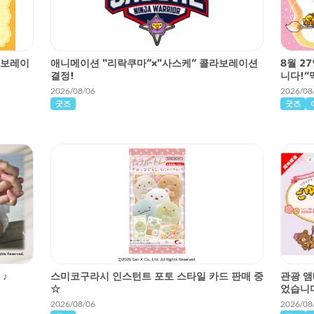
라보레이
애니메이션 "리락쿠마”×"사스케” 콜라보레이션
8월 2
결정!
니다!“
2026/08/06
2026/08
굿즈
굿즈
♪
스미코구라시 인스턴트 포토 스타일 카드 판매 중
관광 앰
☆
었습니다
2026/08/06
2026/08