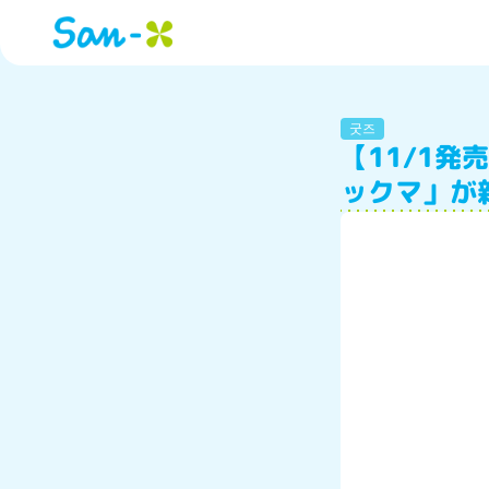
굿즈
【11/1
ックマ」が