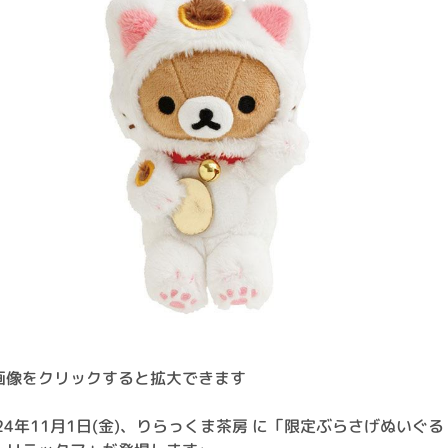
画像をクリックすると拡大できます
024年11月1日(金)、りらっくま茶房 に「限定ぶらさげぬいぐる