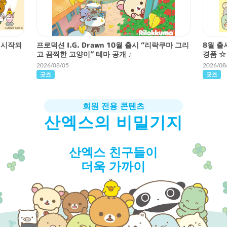
 시작되
프로덕션 I.G. Drawn 10월 출시 “리락쿠마 그리
8월 출
고 끔찍한 고양이” 테마 공개 ♪
경품 ☆
2026/08/05
2026/08
굿즈
굿즈
회원 전용 콘텐츠
산엑스의 비밀기지
산엑스 친구들이
더욱 가까이