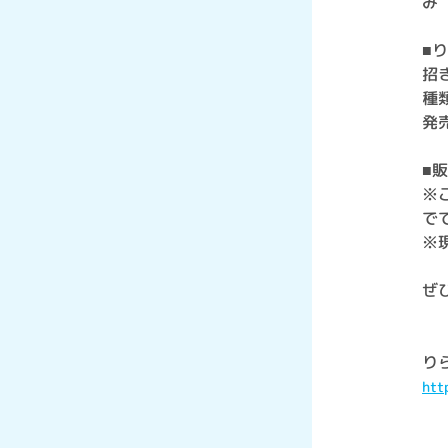
み
■
招
種
発売
■
※
で
※
ぜ
り
htt