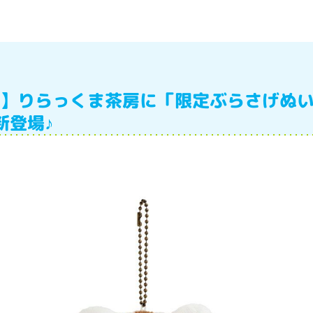
発売】りらっくま茶房に「限定ぶらさげぬい
新登場♪