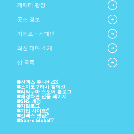
캐릭터 광장
굿즈 정보
이벤트・캠페인
최신 테마 소개
샵 목록
산엑스 유니버스
스미코구라시 컬렉션
리라쿠마 스토어 블로그
배경화면 선물 페이지
SNS 계정
카탈로그
기업 사이트
산엑스 넷샵
San-x Global