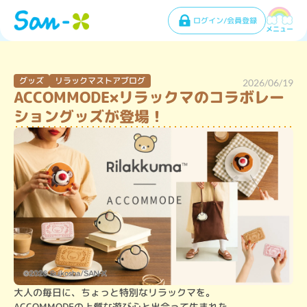
ログイン/会員登録
メニュー
グッズ
リラックマストアブログ
2026/06/19
ACCOMMODE×リラックマのコラボレー
ショングッズが登場！
大人の毎日に、ちょっと特別なリラックマを。

ACCOMMODEの上質な遊び心と出会って生まれた、
