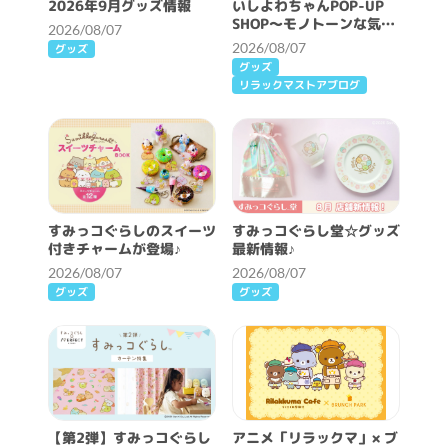
2026年9月グッズ情報
いしよわちゃんPOP-UP
SHOP～モノトーンな気分
2026/08/07
～開催決定！
2026/08/07
グッズ
グッズ
リラックマストアブログ
すみっコぐらしのスイーツ
すみっコぐらし堂☆グッズ
付きチャームが登場♪
最新情報♪
2026/08/07
2026/08/07
グッズ
グッズ
【第2弾】すみっコぐらし
アニメ「リラックマ」× ブ