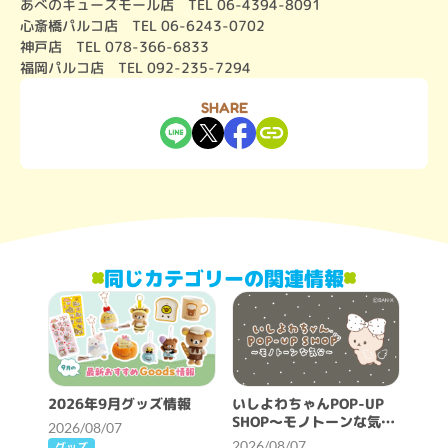
あべのキューズモール店　TEL 06-4394-8091

心斎橋パルコ店　TEL 06-6243-0702

神戸店　TEL 078-366-6833

福岡パルコ店　TEL 092-235-7294
SHARE
同じカテゴリーの関連情報
2026年9月グッズ情報
いしよわちゃんPOP-UP
SHOP～モノトーンな気分
2026/08/07
～開催決定！
2026/08/07
グッズ