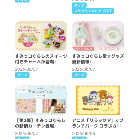
グッズ
リラックマストアブログ
すみっコぐらしのスイーツ
すみっコぐらし堂☆グッズ
付きチャームが登場♪
最新情報♪
2026/08/07
2026/08/07
グッズ
グッズ
【第2弾】すみっコぐらし
アニメ「リラックマ」× ブ
の新柄カーテン登場♪
ランチパーク コラボカフ
ェ開催決定！
2026/08/07
2026/08/06