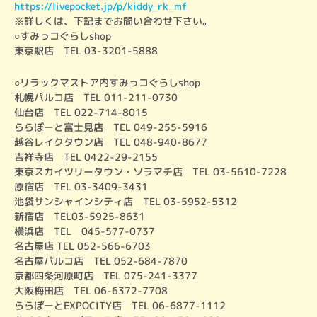
https://livepocket.jp/p/kiddy_rk_mf
※詳しくは、下記までお問い合わせ下さい。

○すみっコぐらしshop

東京駅店　TEL 03-3201-5888
○リラックマストア内すみっコぐらしshop

札幌パルコ店　TEL 011-211-0730

仙台店　TEL 022-714-8015

ららぽーと富士見店　TEL 049-255-5916

越谷レイクタウン店　TEL 048-940-8677

吉祥寺店　TEL 0422-29-2155

東京スカイツリータウン・ソラマチ店　TEL 03-5610-7228

原宿店　TEL 03-3409-3431

池袋サンシャインシティ店　TEL 03-5952-5312

新宿店　TEL03-5925-8631

横浜店　TEL　045-577-0737

名古屋店 TEL 052-566-6703

名古屋パルコ店　TEL 052-684-7870

京都四条河原町店　TEL 075-241-3377

大阪梅田店　TEL 06-6372-7708

ららぽーとEXPOCITY店　TEL 06-6877-1112
