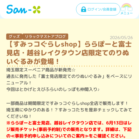
ログイン/会員登録
メニュー
グッズ
リラックマストアブログ
2026/05/26
【すみっコぐらしshop】ららぽーと富士
見店・越谷レイクタウン店限定てのりぬ
いぐるみが登場！
埼玉限定スーベニア商品が新発売☆

過去に発売した「富士見店限定てのりぬいぐるみ」をベースにリ
ニューアル！

今回はとかげとえびふらいのしっぽも仲間入り♪
一部商品は期間限定ですみっコぐらしshop全店で販売します！

埼玉県にゆかりのある！？すみっコたちを是非チェックしてみて
くださいね！
※ららぽーと富士見店、越谷レイクタウン店では、6月13日はレ
ジ販売チケット(事前予約制)での販売となります。詳細は、下記
の≪事前予約申し込みについてのご案内≫をご確認ください。