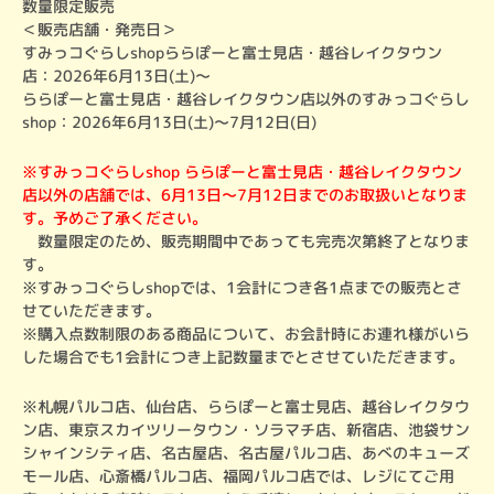
数量限定販売

＜販売店舗・発売日＞

すみっコぐらしshopららぽーと富士見店・越谷レイクタウン
店：2026年6月13日(土)～

ららぽーと富士見店・越谷レイクタウン店以外のすみっコぐらし
shop：2026年6月13日(土)～7月12日(日)
※すみっコぐらしshop ららぽーと富士見店・越谷レイクタウン
店以外の店舗では、6月13日～7月12日までのお取扱いとなりま
す。予めご了承ください。
　数量限定のため、販売期間中であっても完売次第終了となりま
す。
※すみっコぐらしshopでは、1会計につき各1点までの販売とさ
せていただきます。

※購入点数制限のある商品について、お会計時にお連れ様がいら
した場合でも1会計につき上記数量までとさせていただきます。
※札幌パルコ店、仙台店、ららぽーと富士見店、越谷レイクタウ
ン店、東京スカイツリータウン・ソラマチ店、新宿店、池袋サン
シャインシティ店、名古屋店、名古屋パルコ店、あべのキューズ
モール店、心斎橋パルコ店、福岡パルコ店では、レジにてご用