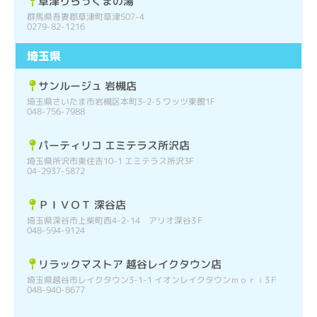
草津りらっくまの湯
群馬県吾妻郡草津町草津507-4
0279-82-1216
埼玉県
サンルージュ 岩槻店
埼玉県さいたま市岩槻区本町3-2-5 ワッツ東館1F
048-756-7988
パーティリコ エミテラス所沢店
埼玉県所沢市東住吉10-1 エミテラス所沢3F
04-2937-5872
ＰＩＶＯＴ 深谷店
埼玉県深谷市上柴町西4-2-14 アリオ深谷3Ｆ
048-594-9124
リラックマストア 越谷レイクタウン店
埼玉県越谷市レイクタウン3-1-1 イオンレイクタウンｍｏｒｉ3Ｆ
048-940-8677