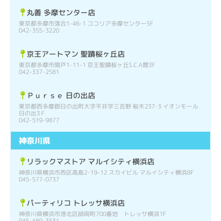
丸善 多摩センター店
東京都多摩市落合1-46-1 ココリア多摩センター5F
042-355-3220
京王アートマン 聖蹟桜ヶ丘店
東京都多摩市関戸1-11-1 京王聖蹟桜ヶ丘S.C.A館3F
042-337-2581
Ｐｕｒｓｅ 日の出店
東京都西多摩郡日の出町大字平井字三吉野 桜木237-3 イオンモール
日の出3Ｆ
042-519-9877
神奈川県
リラックマストア マルイシティ横浜店
神奈川県横浜市西区高島2-19-12 スカイビル マルイシティ横浜8F
045-577-0737
パーティリコ トレッサ横浜店
神奈川県横浜市港北区師岡町700番地 トレッサ横浜1F
045-489-3531