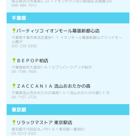
埼玉県吉川市美南3-23-1 イオンタウン吉川美南店 区間番205
048-984-7012
千葉県
パーティリコ イオンモール幕張新都心店
千葉県千葉市美浜区豊砂1-１ イオンモール幕張新都心グランドモー
ル館3F
043-239-9358
ＢＥＰＯＰ柏店
千葉県柏市大島田1-6-1 セブンパークアリオ柏3F
04-7186-7600
ＺＡＣＣＡＮＩＡ 流山おおたかの森
千葉県流山市おおたかの森南1-5-1 流山おおたかの森S･C 3F
04-7157-2720
東京都
リラックマストア 東京駅店
東京都千代田区丸ノ内1-9-1 東京駅一番街B1
03-3213-5501