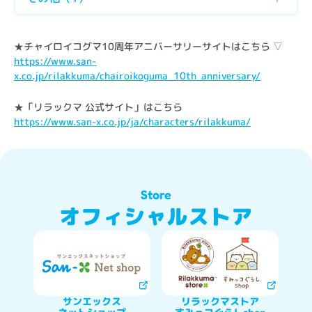
https://www.san-
x.co.jp/rilakkuma/chairoikoguma_10th_anniversary/
https://www.san-x.co.jp/ja/characters/rilakkuma/
Store
オフィシャルストア
サンエックス

リラックマストア
