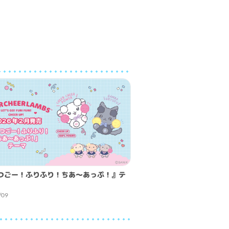
つごー！ふりふり！ちあ～あっぷ！』テ
/09