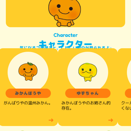
Character
キャラクター
気になるコを選ぶと、くわしい紹介が見られるよ♪
みかんぼうや
ゆずちゃん
がんばりやの温州みかん。
みかんぼうやのお姉さん的
クー
存在。
くな