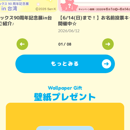
エックス90周年記念展in台
【6/14(日)まで！】お名前投票
ご紹介♪
開催中☆
2026/06/12
01
/
08
もっとみる
Wallpaper Gift
壁紙プレゼント