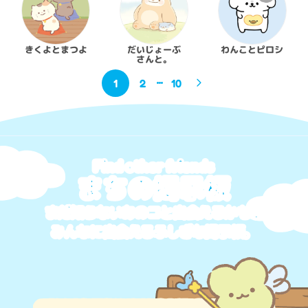
きくよとまつよ
だいじょーぶ

わんことピロシ
さんと。
1
2
10
Find other friends
まちの掲示板
まだ知らないあのコと出会えるかも？
みんなに出会えるふしぎな掲示板。