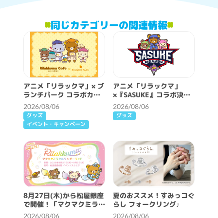
同じカテゴリーの関連情報
アニメ「リラックマ」× ブ
アニメ「リラックマ」
ランチパーク コラボカフ
×『SASUKE』コラボ決
ェ開催決定！
定！
2026/08/06
2026/08/06
グッズ
グッズ
イベント・キャンペーン
8月27日(木)から松屋銀座
夏のおススメ！すみっコぐ
で開催！「マクマクミラク
らし フォークリング♪
ルワンダーランド」詳細情
2026/08/06
2026/08/06