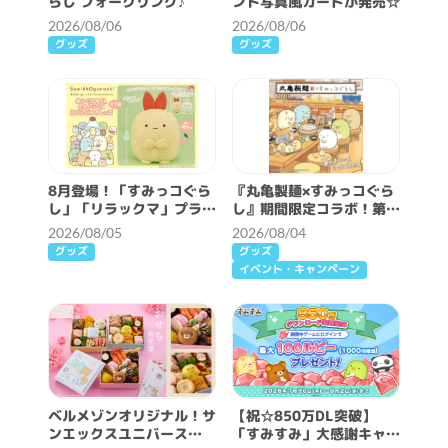
らし フォークリング♪
ント写真風カードが発売☆
2026/08/06
2026/08/06
グッズ
グッズ
8月登場！「すみっコぐら
『丸亀製麺×すみっコぐら
し」「リラックマ」プライ
し』期間限定コラボ！第2
ズ☆
弾スタート！
2026/08/05
2026/08/04
グッズ
グッズ
イベント・キャンペーン
ベルメゾンオリジナル！サ
【祝☆850万DL突破】
ンエックスユニバース
「すみすみ」大感謝キャン