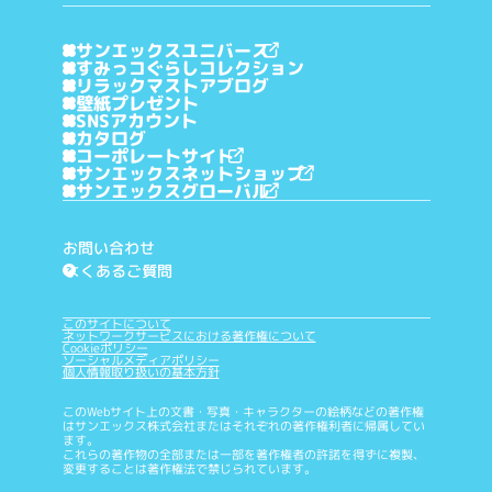
サンエックスユニバース
すみっコぐらしコレクション
リラックマストアブログ
壁紙プレゼント
SNSアカウント
カタログ
コーポレートサイト
サンエックスネットショップ
サンエックスグローバル
お問い合わせ
よくあるご質問
?
このサイトについて
ネットワークサービスにおける著作権について
Cookieポリシー
ソーシャルメディアポリシー
個人情報取り扱いの基本方針
このWebサイト上の文書・写真・キャラクターの絵柄などの著作権
はサンエックス株式会社またはそれぞれの著作権利者に帰属してい
ます。
これらの著作物の全部または一部を著作権者の許諾を得ずに複製、
変更することは著作権法で禁じられています。