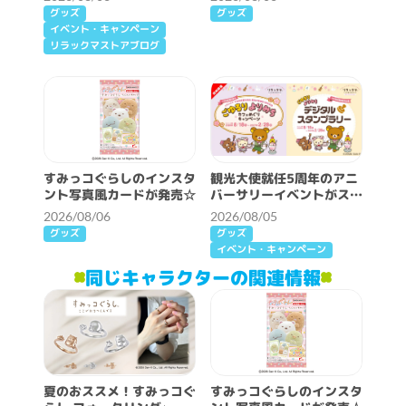
報♪
グッズ
グッズ
イベント・キャンペーン
リラックマストアブログ
すみっコぐらしのインスタ
観光大使就任5周年のアニ
ント写真風カードが発売☆
バーサリーイベントがスタ
ート♪
2026/08/06
2026/08/05
グッズ
グッズ
イベント・キャンペーン
同じキャラクターの関連情報
夏のおススメ！すみっコぐ
すみっコぐらしのインスタ