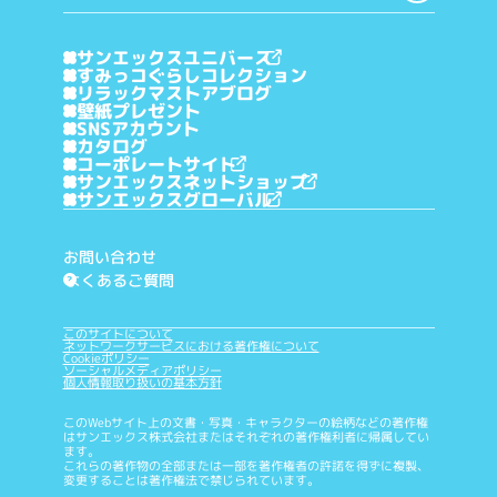
サンエックスユニバース
すみっコぐらしコレクション
リラックマストアブログ
壁紙プレゼント
SNSアカウント
カタログ
コーポレートサイト
サンエックスネットショップ
サンエックスグローバル
お問い合わせ
よくあるご質問
?
このサイトについて
ネットワークサービスにおける著作権について
Cookieポリシー
ソーシャルメディアポリシー
個人情報取り扱いの基本方針
このWebサイト上の文書・写真・キャラクターの絵柄などの著作権
はサンエックス株式会社またはそれぞれの著作権利者に帰属してい
ます。
これらの著作物の全部または一部を著作権者の許諾を得ずに複製、
変更することは著作権法で禁じられています。