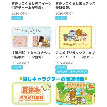
すみっコぐらしのスイーツ
すみっコぐらし堂☆グッズ
付きチャームが登場♪
最新情報♪
2026/08/07
2026/08/07
グッズ
グッズ
【第2弾】すみっコぐらし
アニメ「リラックマ」× ブ
の新柄カーテン登場♪
ランチパーク コラボカフ
ェ開催決定！
2026/08/07
2026/08/06
グッズ
グッズ
イベント・キャンペーン
同じキャラクターの関連情報