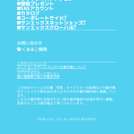
壁紙プレゼント
SNSアカウント
カタログ
コーポレートサイト
サンエックスネットショップ
サンエックスグローバル
お問い合わせ
よくあるご質問
?
このサイトについて
ネットワークサービスにおける著作権について
Cookieポリシー
ソーシャルメディアポリシー
個人情報取り扱いの基本方針
このWebサイト上の文書・写真・キャラクターの絵柄などの著作権
はサンエックス株式会社またはそれぞれの著作権利者に帰属してい
ます。
これらの著作物の全部または一部を著作権者の許諾を得ずに複製、
変更することは著作権法で禁じられています。
©SAN-X CO., LTD. ALL RIGHTS RESERVED.