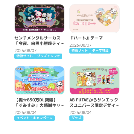
センチメンタルサーカス
『ハート』テーマ
「今夜、白黒小熊座ティー
2026/08/07
サロンで」テーマ
2026/08/07
特設サイト
テーマ特設
特設サイト
グッズインフォ
【祝☆850万DL突破】
AB FUTAEからサンエック
「すみすみ」大感謝キャン
スユニバース限定デザイン
ペーン開催♪
発売！
2026/08/04
2026/08/04
イベント・キャンペーン
グッズ