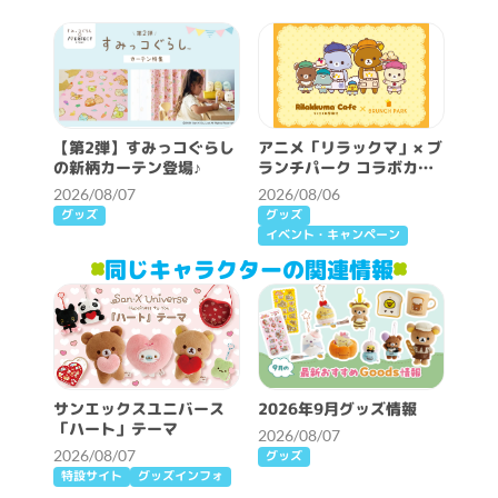
【第2弾】すみっコぐらし
アニメ「リラックマ」× ブ
の新柄カーテン登場♪
ランチパーク コラボカフ
ェ開催決定！
2026/08/07
2026/08/06
グッズ
グッズ
イベント・キャンペーン
同じキャラクターの関連情報
サンエックスユニバース
2026年9月グッズ情報
「ハート」テーマ
2026/08/07
2026/08/07
グッズ
特設サイト
グッズインフォ