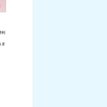
便利
れま