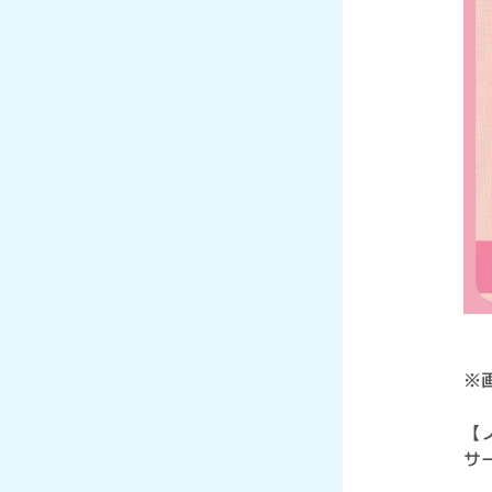
※
【
サ