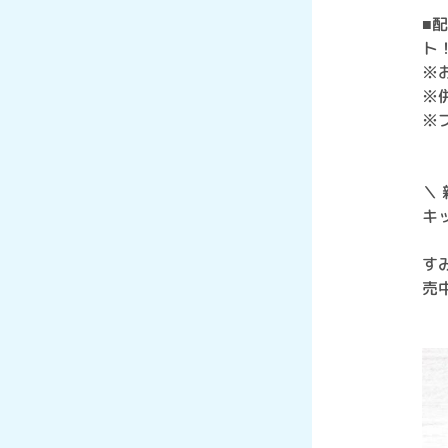
■
ト
※
※
※
＼ 
キ
す
売