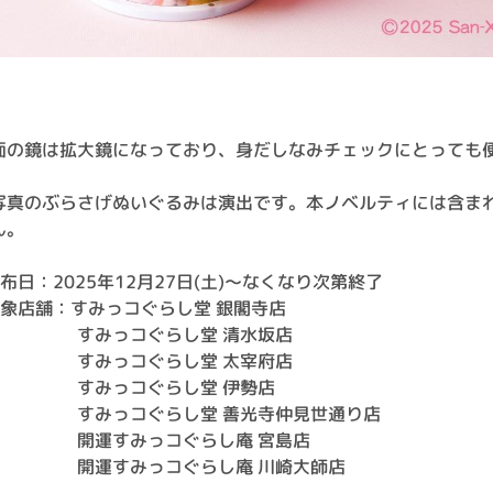
面の鏡は拡大鏡になっており、身だしなみチェックにとっても
写真のぶらさげぬいぐるみは演出です。本ノベルティには含ま
ん。
配布日：2025年12月27日(土)～なくなり次第終了
対象店舗：すみっコぐらし堂 銀閣寺店
みっコぐらし堂 清水坂店
みっコぐらし堂 太宰府店
みっコぐらし堂 伊勢店
みっコぐらし堂 善光寺仲見世通り店
運すみっコぐらし庵 宮島店
運すみっコぐらし庵 川崎大師店