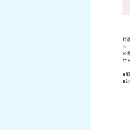
片
☆
※
せ
■
■
す
す
す
す
開
開