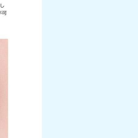
らし
が可