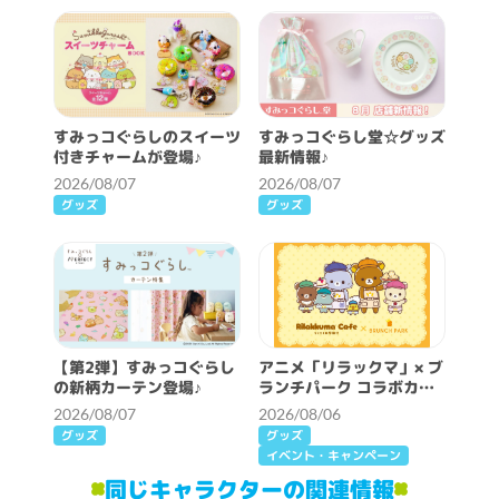
すみっコぐらしのスイーツ
すみっコぐらし堂☆グッズ
付きチャームが登場♪
最新情報♪
2026/08/07
2026/08/07
グッズ
グッズ
【第2弾】すみっコぐらし
アニメ「リラックマ」× ブ
の新柄カーテン登場♪
ランチパーク コラボカフ
ェ開催決定！
2026/08/07
2026/08/06
グッズ
グッズ
イベント・キャンペーン
同じキャラクターの関連情報