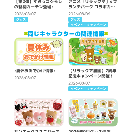
【第2弾】すみっコぐらし
アニメ「リラックマ」× ブ
の新柄カーテン登場♪
ランチパーク コラボカフ
ェ開催決定！
2026/08/07
2026/08/06
グッズ
グッズ
イベント・キャンペーン
同じキャラクターの関連情報
♪夏休みおでかけ情報♪
【リラックマ農園】7周年
記念キャンペーン開催！
2026/08/07
2026/08/07
イベント・キャンペーン
サンエックスユニバース
2026年9月グッズ情報