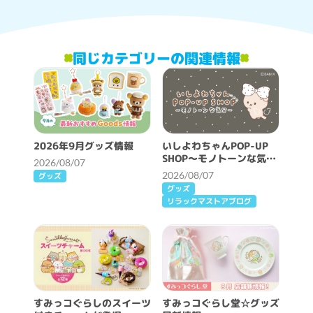
同じカテゴリーの関連情報
2026年9月グッズ情報
いしよわちゃんPOP-UP
SHOP～モノトーンな気分
2026/08/07
～開催決定！
2026/08/07
グッズ
グッズ
リラックマストアブログ
すみっコぐらしのスイーツ
すみっコぐらし堂☆グッズ