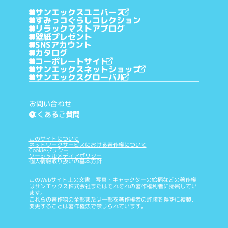
サンエックスユニバース
すみっコぐらしコレクション
リラックマストアブログ
壁紙プレゼント
SNSアカウント
カタログ
コーポレートサイト
サンエックスネットショップ
サンエックスグローバル
お問い合わせ
よくあるご質問
?
このサイトについて
ネットワークサービスにおける著作権について
Cookieポリシー
ソーシャルメディアポリシー
個人情報取り扱いの基本方針
このWebサイト上の文書・写真・キャラクターの絵柄などの著作権
はサンエックス株式会社またはそれぞれの著作権利者に帰属してい
ます。
これらの著作物の全部または一部を著作権者の許諾を得ずに複製、
変更することは著作権法で禁じられています。