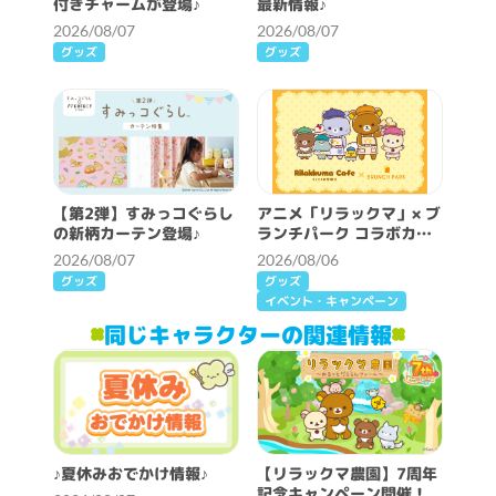
付きチャームが登場♪
最新情報♪
2026/08/07
2026/08/07
グッズ
グッズ
【第2弾】すみっコぐらし
アニメ「リラックマ」× ブ
の新柄カーテン登場♪
ランチパーク コラボカフ
ェ開催決定！
2026/08/07
2026/08/06
グッズ
グッズ
イベント・キャンペーン
同じキャラクターの関連情報
♪夏休みおでかけ情報♪
【リラックマ農園】7周年
記念キャンペーン開催！