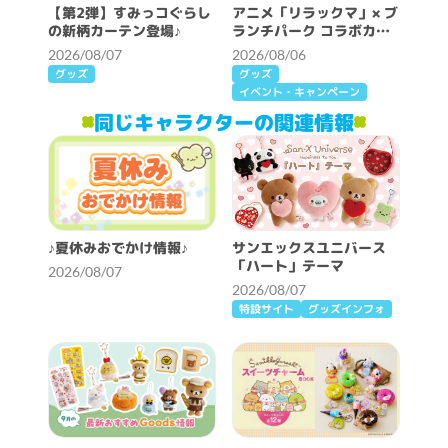
【第2弾】すみっコぐらし
アニメ「リラックマ」× ブ
の新柄カーテン登場♪
ランチパーク コラボカフ
ェ開催決定！
2026/08/07
2026/08/06
グッズ
グッズ
イベント・キャンペーン
同じキャラクターの関連情報
♪夏休みおでかけ情報♪
サンエックスユニバース
「ハート」テーマ
2026/08/07
2026/08/07
特設サイト
グッズインフォ