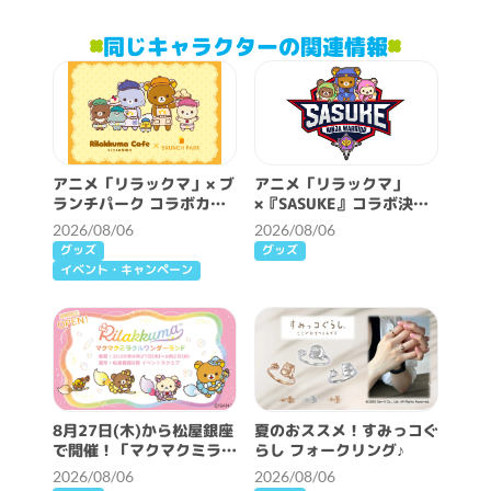
同じキャラクターの関連情報
アニメ「リラックマ」× ブ
アニメ「リラックマ」
ランチパーク コラボカフ
×『SASUKE』コラボ決
ェ開催決定！
定！
2026/08/06
2026/08/06
グッズ
グッズ
イベント・キャンペーン
8月27日(木)から松屋銀座
夏のおススメ！すみっコぐ
で開催！「マクマクミラク
らし フォークリング♪
ルワンダーランド」詳細情
2026/08/06
2026/08/06
報♪