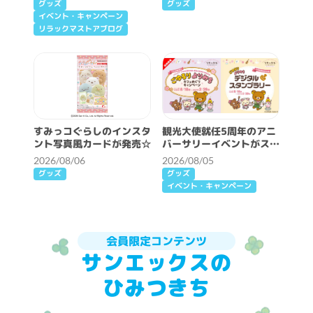
グッズ
グッズ
イベント・キャンペーン
リラックマストアブログ
すみっコぐらしのインスタ
観光大使就任5周年のアニ
ント写真風カードが発売☆
バーサリーイベントがスタ
ート♪
2026/08/06
2026/08/05
グッズ
グッズ
イベント・キャンペーン
会員限定コンテンツ
サンエックスの
ひみつきち