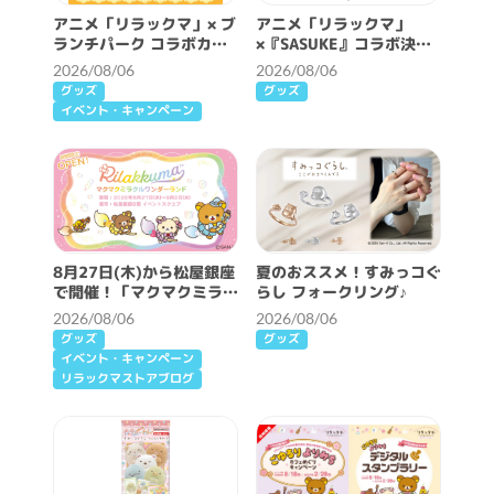
アニメ「リラックマ」× ブ
アニメ「リラックマ」
ランチパーク コラボカフ
×『SASUKE』コラボ決
ェ開催決定！
定！
2026/08/06
2026/08/06
グッズ
グッズ
イベント・キャンペーン
8月27日(木)から松屋銀座
夏のおススメ！すみっコぐ
で開催！「マクマクミラク
らし フォークリング♪
ルワンダーランド」詳細情
2026/08/06
2026/08/06
報♪
グッズ
グッズ
イベント・キャンペーン
リラックマストアブログ