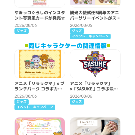
すみっコぐらしのインスタ
観光大使就任5周年のアニ
ント写真風カードが発売☆
バーサリーイベントがスタ
ート♪
2026/08/06
2026/08/05
グッズ
グッズ
イベント・キャンペーン
同じキャラクターの関連情報
アニメ「リラックマ」× ブ
アニメ「リラックマ」
ランチパーク コラボカフ
×『SASUKE』コラボ決
ェ開催決定！
定！
2026/08/06
2026/08/06
グッズ
グッズ
イベント・キャンペーン