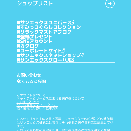
ショップリスト
サンエックスユニバース
すみっコぐらしコレクション
リラックマストアブログ
壁紙プレゼント
SNSアカウント
カタログ
コーポレートサイト
サンエックスネットショップ
サンエックスグローバル
お問い合わせ
よくあるご質問
?
このサイトについて
ネットワークサービスにおける著作権について
Cookieポリシー
ソーシャルメディアポリシー
個人情報取り扱いの基本方針
このWebサイト上の文書・写真・キャラクターの絵柄などの著作権
はサンエックス株式会社またはそれぞれの著作権利者に帰属してい
ます。
これらの著作物の全部または一部を著作権者の許諾を得ずに複製、