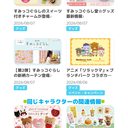
すみっコぐらしのスイーツ
すみっコぐらし堂☆グッズ
付きチャームが登場♪
最新情報♪
2026/08/07
2026/08/07
グッズ
グッズ
【第2弾】すみっコぐらし
アニメ「リラックマ」× ブ
の新柄カーテン登場♪
ランチパーク コラボカフ
ェ開催決定！
2026/08/07
2026/08/06
グッズ
グッズ
イベント・キャンペーン
同じキャラクターの関連情報