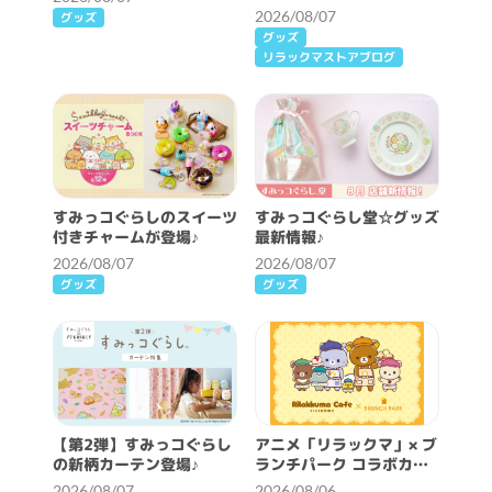
～開催決定！
2026/08/07
グッズ
グッズ
リラックマストアブログ
すみっコぐらしのスイーツ
すみっコぐらし堂☆グッズ
付きチャームが登場♪
最新情報♪
2026/08/07
2026/08/07
グッズ
グッズ
【第2弾】すみっコぐらし
アニメ「リラックマ」× ブ
の新柄カーテン登場♪
ランチパーク コラボカフ
ェ開催決定！
2026/08/07
2026/08/06