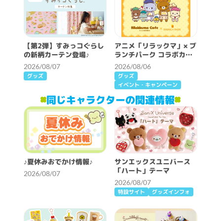
【第2弾】すみっコぐらし
アニメ「リラックマ」× ブ
の新柄カーテン登場♪
ランチパーク コラボカフ
ェ開催決定！
2026/08/07
2026/08/06
グッズ
グッズ
イベント・キャンペーン
同じキャラクターの関連情報
♪夏休みおでかけ情報♪
サンエックスユニバース
「ハート」テーマ
2026/08/07
2026/08/07
特設サイト
グッズインフォ