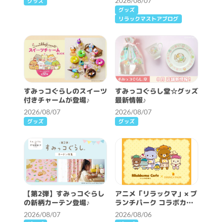
2026/08/07
グッズ
グッズ
リラックマストアブログ
すみっコぐらしのスイーツ
すみっコぐらし堂☆グッズ
付きチャームが登場♪
最新情報♪
2026/08/07
2026/08/07
グッズ
グッズ
【第2弾】すみっコぐらし
アニメ「リラックマ」× ブ
の新柄カーテン登場♪
ランチパーク コラボカフ
ェ開催決定！
2026/08/07
2026/08/06