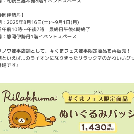
場：札幌三越本館8階イベントスペース
静岡伊勢丹】
：2025年8月16日(土)～9月1日(月)
日午前10時～午後7時 最終日午後4時終了
場：静岡伊勢丹1階イベントスペース
ラノワ催事店舗として、＃くまフェス催事限定商品を再販売！
越といえば...のライオンになりきったリラックマのかわいいグ
登場です♪