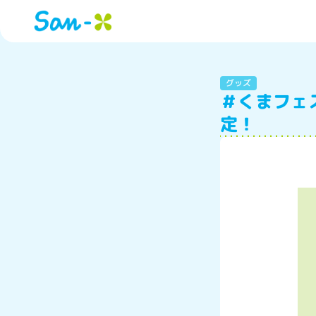
グッズ
＃くまフェ
定！