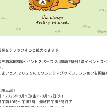
画像をクリックすると拡大できます
幌三越本館8階イベントスペース ＆ 静岡伊勢丹1階イベントス
内、
くまフェス ２０２５にてリラックマグッズコレクションを開催
。
札幌三越】
：2025年8月1日(金)～8月12日(火)
日午前10時～午後7時 最終日午後5時終了