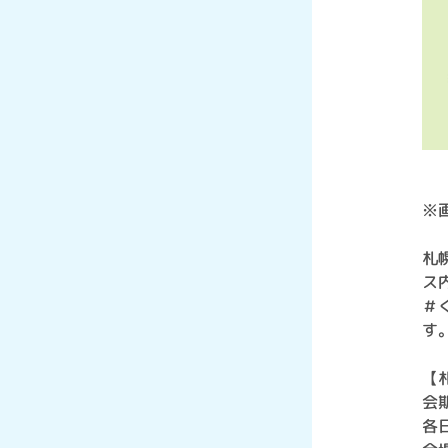
※
札
ス
＃
す
【
会期
各