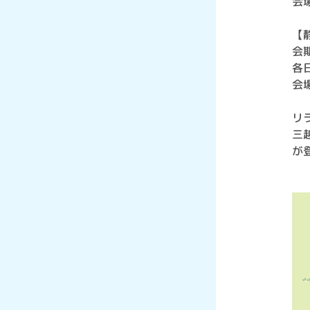
会
【
会期
各
会
リ
三
が