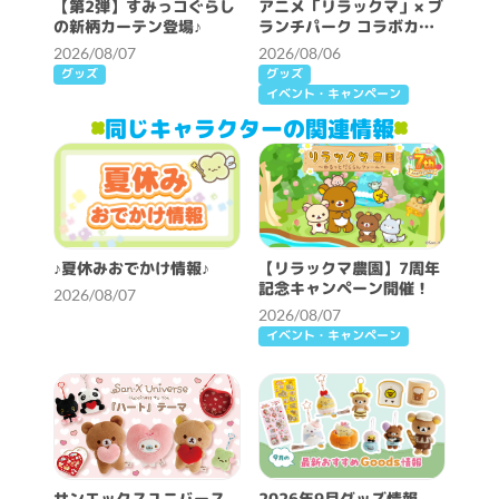
【第2弾】すみっコぐらし
アニメ「リラックマ」× ブ
の新柄カーテン登場♪
ランチパーク コラボカフ
ェ開催決定！
2026/08/07
2026/08/06
グッズ
グッズ
イベント・キャンペーン
同じキャラクターの関連情報
♪夏休みおでかけ情報♪
【リラックマ農園】7周年
記念キャンペーン開催！
2026/08/07
2026/08/07
イベント・キャンペーン
サンエックスユニバース
2026年9月グッズ情報