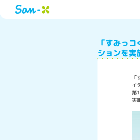
「すみっコ
ションを実
「
イ
第
実