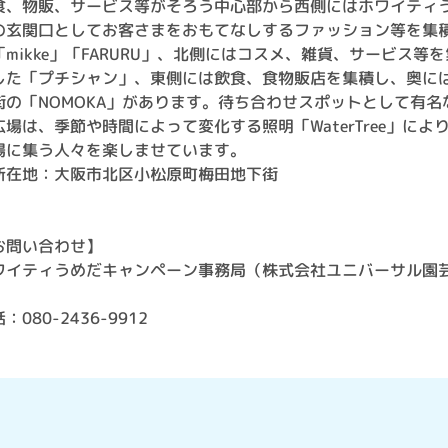
食、物販、サービス等がそろう中心部から西側にはホワイティ
の玄関口としてお客さまをおもてなしするファッション等を集
「mikke」「FARURU」、北側にはコスメ、雑貨、サービス等を
した「プチシャン」、東側には飲食、食物販店を集積し、奥に
街の「NOMOKA」があります。待ち合わせスポットとして有名
広場は、季節や時間によって変化する照明「WaterTree」によ
場に集う人々を楽しませています。
所在地：大阪市北区小松原町梅田地下街
お問い合わせ】
ワイティうめだキャンペーン事務局（株式会社ユニバーサル園
）
：080-2436-9912