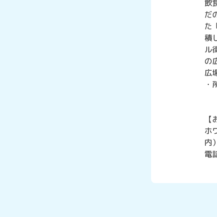
飲
だ
た
積
ル
の
広
・
【
ホ
内
電話