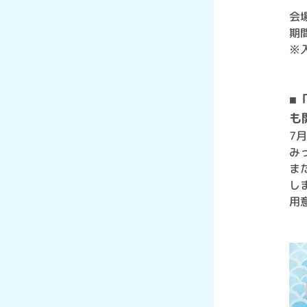
会
期間
※
■
も
7月
み
ま
し
用