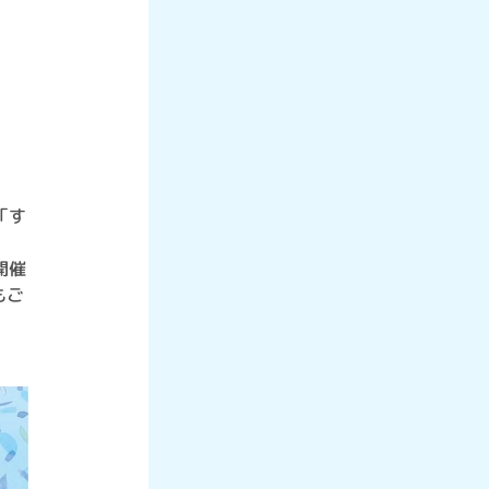
。
」
「す
開催
もご