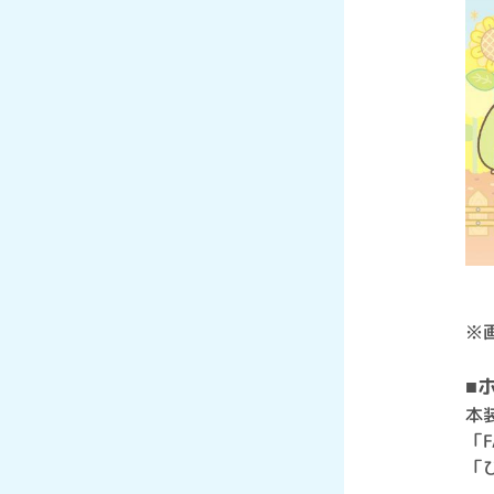
※
■
本
「
「