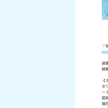
▽
htt
装
続
《
ホ
ー
昭
現