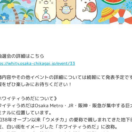
抽選会の詳細はこちら
ps://whity.osaka-chikagai.jp/event/33
飾内容やその他イベントの詳細については続報にて発表予定です
報をぜひ楽しみにお待ちください！
ホワイティうめだについて》
ワイティうめだはOsaka Metro・JR・阪神・阪急が集中する巨
ミナルに位置しています。
和38年オープン以来「ウメチカ」の愛称で親しまれてきた地下
在、白い街をイメージした「ホワイティうめだ」に改称。