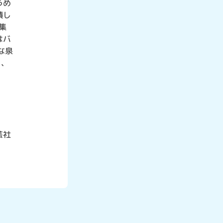
うめ
積し
集
はバ
な泉
り、
芸社