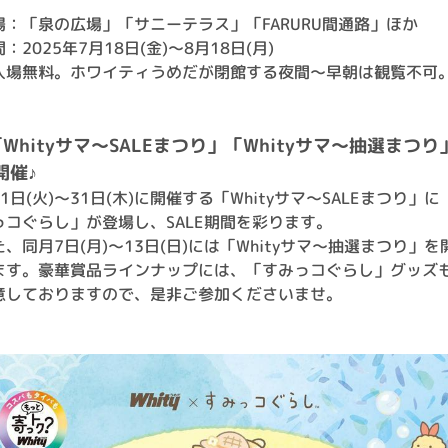
場：「泉の広場」「サニーテラス」「FARURU間通路」ほか
：2025年7月18日(金)～8月18日(月)
入場無料。ホワイティうめだが閉館する夜間～早朝は観覧不可
「Whityサマ～SALEまつり」「Whityサマ～抽選まつり
開催♪
1日(火)～31日(木)に開催する「Whityサマ～SALEまつり」に
っコぐらし」が登場し、SALE期間を彩ります。
た、同月7日(月)～13日(日)には「Whityサマ～抽選まつり」を
ます。豪華賞品ラインナップには、「すみっコぐらし」グッズ
意しておりますので、是非ご参加くださいませ。