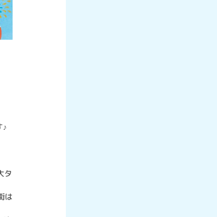
♪
大タ
街は