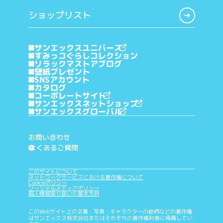
ショップリスト
サンエックスユニバース
すみっコぐらしコレクション
リラックマストアブログ
壁紙プレゼント
SNSアカウント
カタログ
コーポレートサイト
サンエックスネットショップ
サンエックスグローバル
お問い合わせ
よくあるご質問
?
このサイトについて
ネットワークサービスにおける著作権について
Cookieポリシー
ソーシャルメディアポリシー
個人情報取り扱いの基本方針
このWebサイト上の文書・写真・キャラクターの絵柄などの著作権
はサンエックス株式会社またはそれぞれの著作権利者に帰属してい