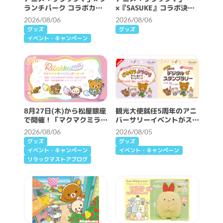
ランチパーク コラボカフ
×『SASUKE』コラボ決
ェ開催決定！
定！
2026/08/06
2026/08/06
グッズ
グッズ
イベント・キャンペーン
8月27日(木)から松屋銀座
観光大使就任5周年のアニ
で開催！「マクマクミラク
バーサリーイベントがスタ
ルワンダーランド」詳細情
ート♪
2026/08/06
2026/08/05
報♪
グッズ
グッズ
イベント・キャンペーン
イベント・キャンペーン
リラックマストアブログ