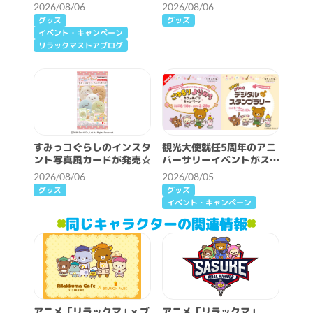
ルワンダーランド」詳細情
2026/08/06
2026/08/06
報♪
グッズ
グッズ
イベント・キャンペーン
リラックマストアブログ
すみっコぐらしのインスタ
観光大使就任5周年のアニ
ント写真風カードが発売☆
バーサリーイベントがスタ
ート♪
2026/08/06
2026/08/05
グッズ
グッズ
イベント・キャンペーン
同じキャラクターの関連情報
アニメ「リラックマ」× ブ
アニメ「リラックマ」