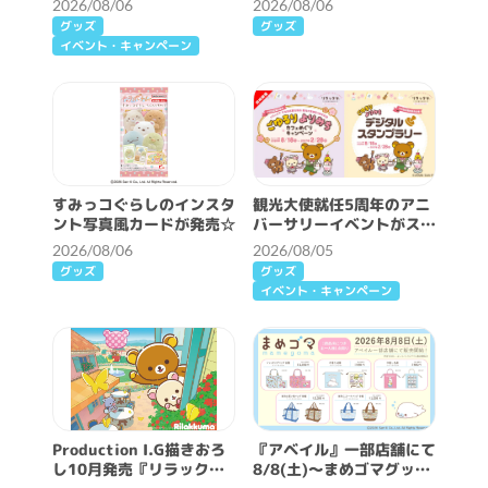
2026/08/06
2026/08/06
報♪
グッズ
グッズ
イベント・キャンペーン
すみっコぐらしのインスタ
観光大使就任5周年のアニ
ント写真風カードが発売☆
バーサリーイベントがスタ
ート♪
2026/08/06
2026/08/05
グッズ
グッズ
イベント・キャンペーン
Production I.G描きおろ
『アベイル』一部店舗にて
し10月発売『リラックマ
8/8(土)～まめゴマグッズ