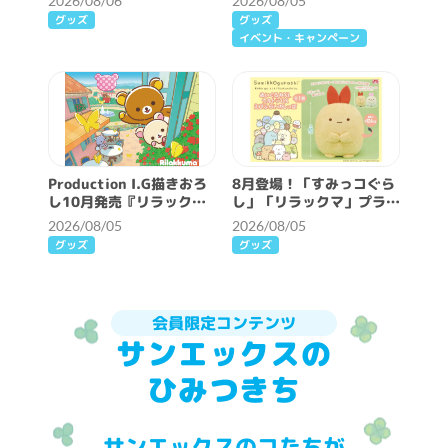
2026/08/06
2026/08/05
グッズ
グッズ
イベント・キャンペーン
Production I.G描きおろ
8月登場！「すみっコぐら
し10月発売『リラックマ
し」「リラックマ」プライ
とアワワネコ』テーマ解禁
ズ☆
2026/08/05
2026/08/05
♪
グッズ
グッズ
会員限定コンテンツ
サンエックスの
ひみつきち
サンエックスのコたちが