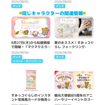
とアワワネコ』テーマ解禁
が発売！
2026/08/05
2026/08/05
♪
グッズ
グッズ
同じキャラクターの関連情報
8月27日(木)から松屋銀座
夏のおススメ！すみっコぐ
で開催！「マクマクミラク
らし フォークリング♪
ルワンダーランド」詳細情
2026/08/06
2026/08/06
報♪
グッズ
グッズ
イベント・キャンペーン
すみっコぐらしのインスタ
観光大使就任5周年のアニ
ント写真風カードが発売☆
バーサリーイベントがスタ
ート♪