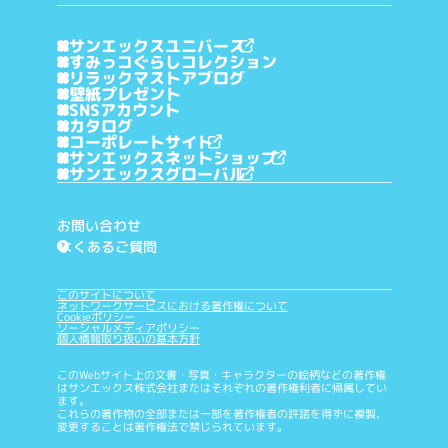
サンエックスユニバース
すみっコぐらしコレクション
リラックマストアブログ
壁紙プレゼント
SNSアカウント
カタログ
コーポレートサイト
サンエックスネットショップ
サンエックスグローバル
お問い合わせ
よくあるご質問
?
このサイトについて
ネットワークサービスにおける著作権について
Cookieポリシー
ソーシャルメディアポリシー
個人情報取り扱いの基本方針
このWebサイト上の文書・写真・キャラクターの絵柄などの著作権
はサンエックス株式会社またはそれぞれの著作権利者に帰属してい
ます。
これらの著作物の全部または一部を著作権者の許諾を得ずに複製、
変更することは著作権法で禁じられています。