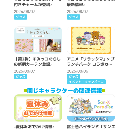
付きチャームが登場♪
最新情報♪
2026/08/07
2026/08/07
グッズ
グッズ
【第2弾】すみっコぐらし
アニメ「リラックマ」× ブ
の新柄カーテン登場♪
ランチパーク コラボカフ
ェ開催決定！
2026/08/07
2026/08/06
グッズ
グッズ
イベント・キャンペーン
同じキャラクターの関連情報
♪夏休みおでかけ情報♪
富士急ハイランド「サンエ