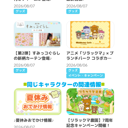
2026/08/07
2026/08/07
グッズ
グッズ
【第2弾】すみっコぐらし
アニメ「リラックマ」× ブ
の新柄カーテン登場♪
ランチパーク コラボカフ
ェ開催決定！
2026/08/07
2026/08/06
グッズ
グッズ
イベント・キャンペーン
同じキャラクターの関連情報
♪夏休みおでかけ情報♪
【リラックマ農園】7周年
記念キャンペーン開催！
2026/08/07