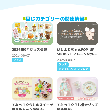
同じカテゴリーの関連情報
2026年9月グッズ情報
いしよわちゃんPOP-UP
SHOP～モノトーンな気分
2026/08/07
～開催決定！
2026/08/07
グッズ
グッズ
リラックマストアブログ
すみっコぐらしのスイーツ
すみっコぐらし堂☆グッズ
付きチャームが登場♪
最新情報♪