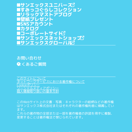
サンエックスユニバース
すみっコぐらしコレクション
リラックマストアブログ
壁紙プレゼント
SNSアカウント
カタログ
コーポレートサイト
サンエックスネットショップ
サンエックスグローバル
お問い合わせ
よくあるご質問
?
このサイトについて
ネットワークサービスにおける著作権について
Cookieポリシー
ソーシャルメディアポリシー
個人情報取り扱いの基本方針
このWebサイト上の文書・写真・キャラクターの絵柄などの著作権
はサンエックス株式会社またはそれぞれの著作権利者に帰属してい
ます。
これらの著作物の全部または一部を著作権者の許諾を得ずに複製、
変更することは著作権法で禁じられています。