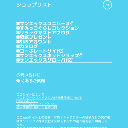
ショップリスト
サンエックスユニバース
すみっコぐらしコレクション
リラックマストアブログ
壁紙プレゼント
SNSアカウント
カタログ
コーポレートサイト
サンエックスネットショップ
サンエックスグローバル
お問い合わせ
よくあるご質問
?
このサイトについて
ネットワークサービスにおける著作権について
Cookieポリシー
ソーシャルメディアポリシー
個人情報取り扱いの基本方針
このWebサイト上の文書・写真・キャラクターの絵柄などの著作権
はサンエックス株式会社またはそれぞれの著作権利者に帰属してい
ます。