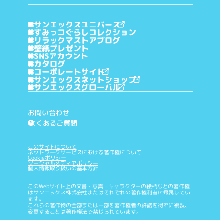
サンエックスユニバース
すみっコぐらしコレクション
リラックマストアブログ
壁紙プレゼント
SNSアカウント
カタログ
コーポレートサイト
サンエックスネットショップ
サンエックスグローバル
お問い合わせ
よくあるご質問
?
このサイトについて
ネットワークサービスにおける著作権について
Cookieポリシー
ソーシャルメディアポリシー
個人情報取り扱いの基本方針
このWebサイト上の文書・写真・キャラクターの絵柄などの著作権
はサンエックス株式会社またはそれぞれの著作権利者に帰属してい
ます。
これらの著作物の全部または一部を著作権者の許諾を得ずに複製、
変更することは著作権法で禁じられています。