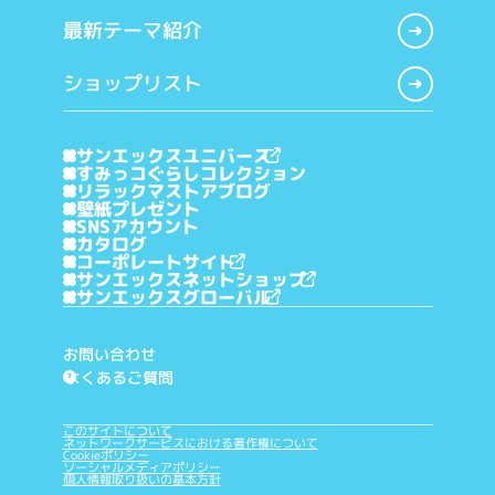
最新テーマ紹介
ショップリスト
サンエックスユニバース
すみっコぐらしコレクション
リラックマストアブログ
壁紙プレゼント
SNSアカウント
カタログ
コーポレートサイト
サンエックスネットショップ
サンエックスグローバル
お問い合わせ
よくあるご質問
?
このサイトについて
ネットワークサービスにおける著作権について
Cookieポリシー
ソーシャルメディアポリシー
個人情報取り扱いの基本方針