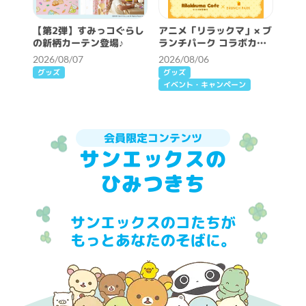
【第2弾】すみっコぐらし
アニメ「リラックマ」× ブ
の新柄カーテン登場♪
ランチパーク コラボカフ
ェ開催決定！
2026/08/07
2026/08/06
グッズ
グッズ
イベント・キャンペーン
会員限定コンテンツ
サンエックスの
ひみつきち
サンエックスのコたちが
もっとあなたのそばに。