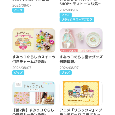
SHOP～モノトーンな気分
2026/08/07
～開催決定！
2026/08/07
グッズ
グッズ
リラックマストアブログ
すみっコぐらしのスイーツ
すみっコぐらし堂☆グッズ
付きチャームが登場♪
最新情報♪
2026/08/07
2026/08/07
グッズ
グッズ
【第2弾】すみっコぐらし
アニメ「リラックマ」× ブ
の新柄カーテン登場♪
ランチパーク コラボカフ