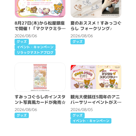
8月27日(木)から松屋銀座
夏のおススメ！すみっコぐ
で開催！「マクマクミラク
らし フォークリング♪
ルワンダーランド」詳細情
2026/08/06
2026/08/06
報♪
グッズ
グッズ
イベント・キャンペーン
リラックマストアブログ
すみっコぐらしのインスタ
観光大使就任5周年のアニ
ント写真風カードが発売☆
バーサリーイベントがスタ
ート♪
2026/08/06
2026/08/05
グッズ
グッズ
イベント・キャンペーン