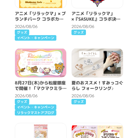
アニメ「リラックマ」× ブ
アニメ「リラックマ」
ランチパーク コラボカフ
×『SASUKE』コラボ決
ェ開催決定！
定！
2026/08/06
2026/08/06
グッズ
グッズ
イベント・キャンペーン
8月27日(木)から松屋銀座
夏のおススメ！すみっコぐ
で開催！「マクマクミラク
らし フォークリング♪
ルワンダーランド」詳細情
2026/08/06
2026/08/06
報♪
グッズ
グッズ
イベント・キャンペーン
リラックマストアブログ