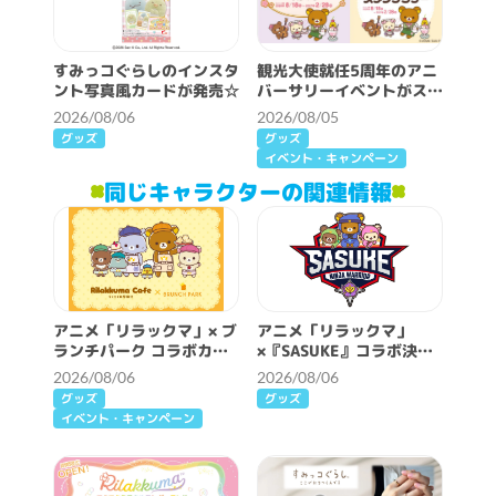
すみっコぐらしのインスタ
観光大使就任5周年のアニ
ント写真風カードが発売☆
バーサリーイベントがスタ
ート♪
2026/08/06
2026/08/05
グッズ
グッズ
イベント・キャンペーン
同じキャラクターの関連情報
アニメ「リラックマ」× ブ
アニメ「リラックマ」
ランチパーク コラボカフ
×『SASUKE』コラボ決
ェ開催決定！
定！
2026/08/06
2026/08/06
グッズ
グッズ
イベント・キャンペーン