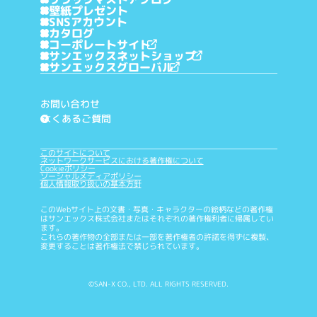
壁紙プレゼント
SNSアカウント
カタログ
コーポレートサイト
サンエックスネットショップ
サンエックスグローバル
お問い合わせ
よくあるご質問
?
このサイトについて
ネットワークサービスにおける著作権について
Cookieポリシー
ソーシャルメディアポリシー
個人情報取り扱いの基本方針
このWebサイト上の文書・写真・キャラクターの絵柄などの著作権
はサンエックス株式会社またはそれぞれの著作権利者に帰属してい
ます。
これらの著作物の全部または一部を著作権者の許諾を得ずに複製、
変更することは著作権法で禁じられています。
©SAN-X CO., LTD. ALL RIGHTS RESERVED.