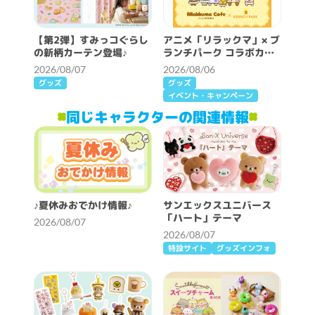
【第2弾】すみっコぐらし
アニメ「リラックマ」× ブ
の新柄カーテン登場♪
ランチパーク コラボカフ
ェ開催決定！
2026/08/07
2026/08/06
グッズ
グッズ
イベント・キャンペーン
同じキャラクターの関連情報
♪夏休みおでかけ情報♪
サンエックスユニバース
「ハート」テーマ
2026/08/07
2026/08/07
特設サイト
グッズインフォ