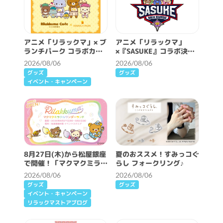
アニメ「リラックマ」× ブ
アニメ「リラックマ」
ランチパーク コラボカフ
×『SASUKE』コラボ決
ェ開催決定！
定！
2026/08/06
2026/08/06
グッズ
グッズ
イベント・キャンペーン
8月27日(木)から松屋銀座
夏のおススメ！すみっコぐ
で開催！「マクマクミラク
らし フォークリング♪
ルワンダーランド」詳細情
2026/08/06
2026/08/06
報♪
グッズ
グッズ
イベント・キャンペーン
リラックマストアブログ