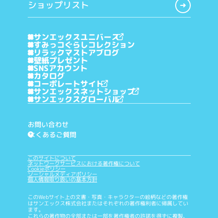
ショップリスト
サンエックスユニバース
すみっコぐらしコレクション
リラックマストアブログ
壁紙プレゼント
SNSアカウント
カタログ
コーポレートサイト
サンエックスネットショップ
サンエックスグローバル
お問い合わせ
よくあるご質問
?
このサイトについて
ネットワークサービスにおける著作権について
Cookieポリシー
ソーシャルメディアポリシー
個人情報取り扱いの基本方針
このWebサイト上の文書・写真・キャラクターの絵柄などの著作権
はサンエックス株式会社またはそれぞれの著作権利者に帰属してい
ます。
これらの著作物の全部または一部を著作権者の許諾を得ずに複製、