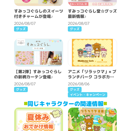
すみっコぐらしのスイーツ
すみっコぐらし堂☆グッズ
付きチャームが登場♪
最新情報♪
2026/08/07
2026/08/07
グッズ
グッズ
【第2弾】すみっコぐらし
アニメ「リラックマ」× ブ
の新柄カーテン登場♪
ランチパーク コラボカフ
ェ開催決定！
2026/08/07
2026/08/06
グッズ
グッズ
イベント・キャンペーン
同じキャラクターの関連情報