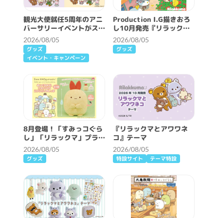
観光大使就任5周年のアニ
Production I.G描きおろ
バーサリーイベントがスタ
し10月発売『リラックマ
ート♪
とアワワネコ』テーマ解禁
2026/08/05
2026/08/05
♪
グッズ
グッズ
イベント・キャンペーン
8月登場！「すみっコぐら
『リラックマとアワワネ
し」「リラックマ」プライ
コ』テーマ
ズ☆
2026/08/05
2026/08/05
グッズ
特設サイト
テーマ特設