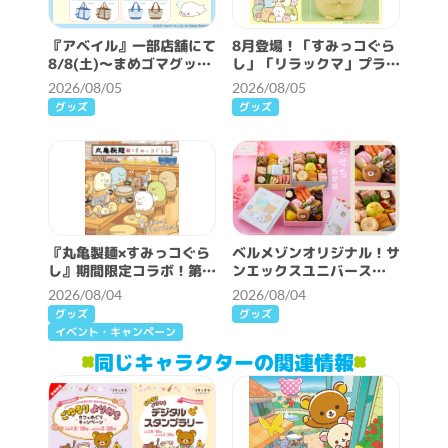
『アベイル』一部店舗にて
8月登場！「すみっコぐら
8/8(土)～まめゴマグッズ
し」「リラックマ」プライ
が発売！
ズ☆
2026/08/05
2026/08/05
グッズ
グッズ
『丸亀製麺×すみっコぐら
ベルメゾンオリジナル！サ
し』期間限定コラボ！第2
ンエックスユニバース
弾スタート！
2027年おせち
2026/08/04
2026/08/04
グッズ
グッズ
イベント・キャンペーン
同じキャラクターの関連情報