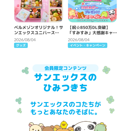
ベルメゾンオリジナル！サ
【祝☆850万DL突破】
ンエックスユニバース
「すみすみ」大感謝キャン
2027年おせち
ペーン開催♪
2026/08/04
2026/08/04
グッズ
イベント・キャンペーン
会員限定コンテンツ
サンエックスの
ひみつきち
サンエックスのコたちが
もっとあなたのそばに。