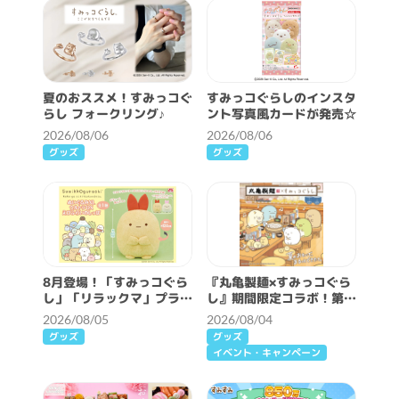
夏のおススメ！すみっコぐ
すみっコぐらしのインスタ
らし フォークリング♪
ント写真風カードが発売☆
2026/08/06
2026/08/06
グッズ
グッズ
8月登場！「すみっコぐら
『丸亀製麺×すみっコぐら
し」「リラックマ」プライ
し』期間限定コラボ！第2
ズ☆
弾スタート！
2026/08/05
2026/08/04
グッズ
グッズ
イベント・キャンペーン