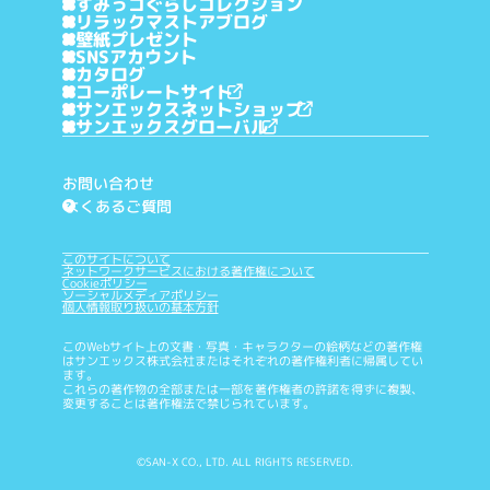
すみっコぐらしコレクション
リラックマストアブログ
壁紙プレゼント
SNSアカウント
カタログ
コーポレートサイト
サンエックスネットショップ
サンエックスグローバル
お問い合わせ
よくあるご質問
?
このサイトについて
ネットワークサービスにおける著作権について
Cookieポリシー
ソーシャルメディアポリシー
個人情報取り扱いの基本方針
このWebサイト上の文書・写真・キャラクターの絵柄などの著作権
はサンエックス株式会社またはそれぞれの著作権利者に帰属してい
ます。
これらの著作物の全部または一部を著作権者の許諾を得ずに複製、
変更することは著作権法で禁じられています。
©SAN-X CO., LTD. ALL RIGHTS RESERVED.