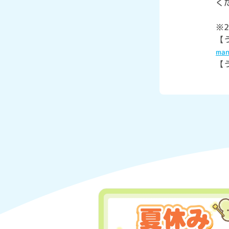
く
※
【
man
【