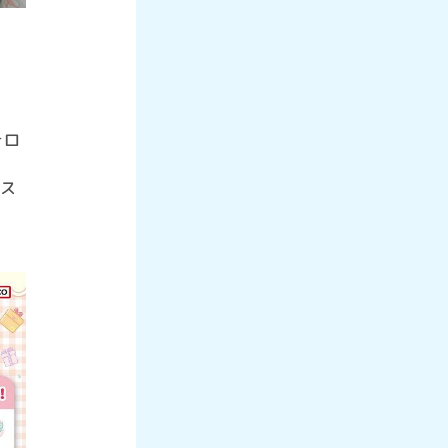
ォロ
ポス