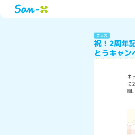
グッズ
祝！2周年
とうキャン
キ
に
間