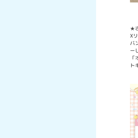
★
X
バ
ー
「
ト