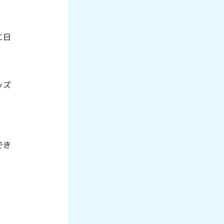
に日
ッズ
でき