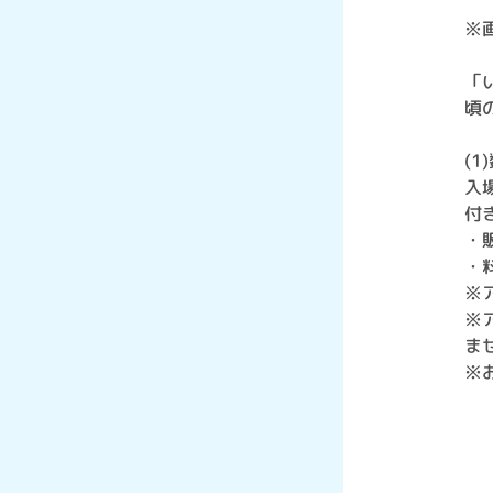
※
「
頃
(
入
付
・
・
※
※
ま
※