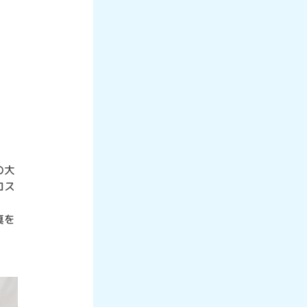
の大
ロス
真を