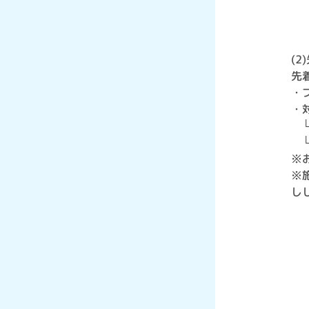
(
先
・
・
└
└
※
※
し