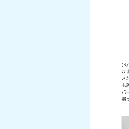
(
ま
き
も
パ
撮