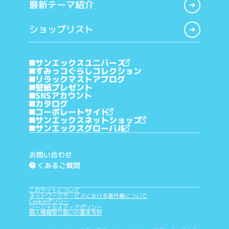
最新テーマ紹介
ショップリスト
サンエックスユニバース
すみっコぐらしコレクション
リラックマストアブログ
壁紙プレゼント
SNSアカウント
カタログ
コーポレートサイト
サンエックスネットショップ
サンエックスグローバル
お問い合わせ
よくあるご質問
?
このサイトについて
ネットワークサービスにおける著作権について
Cookieポリシー
ソーシャルメディアポリシー
個人情報取り扱いの基本方針