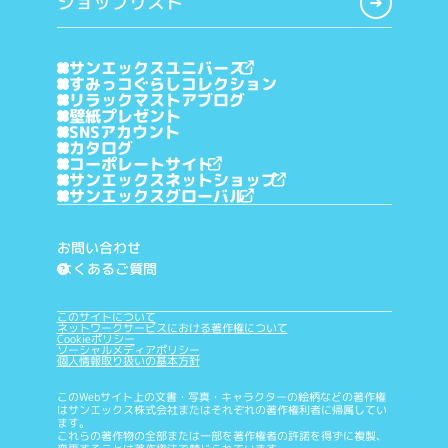
ショップリスト
サンエックスユニバース
すみっコぐらしコレクション
リラックマストアブログ
壁紙プレゼント
SNSアカウント
カタログ
コーポレートサイト
サンエックスネットショップ
サンエックスグローバル
お問い合わせ
よくあるご質問
?
このサイトについて
ネットワークサービスにおける著作権について
Cookieポリシー
ソーシャルメディアポリシー
個人情報取り扱いの基本方針
このWebサイト上の文書・写真・キャラクターの絵柄などの著作権
はサンエックス株式会社またはそれぞれの著作権利者に帰属してい
ます。
これらの著作物の全部または一部を著作権者の許諾を得ずに複製、