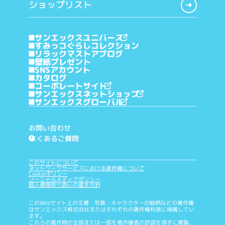
ショップリスト
サンエックスユニバース
すみっコぐらしコレクション
リラックマストアブログ
壁紙プレゼント
SNSアカウント
カタログ
コーポレートサイト
サンエックスネットショップ
サンエックスグローバル
お問い合わせ
よくあるご質問
?
このサイトについて
ネットワークサービスにおける著作権について
Cookieポリシー
ソーシャルメディアポリシー
個人情報取り扱いの基本方針
このWebサイト上の文書・写真・キャラクターの絵柄などの著作権
はサンエックス株式会社またはそれぞれの著作権利者に帰属してい
ます。
これらの著作物の全部または一部を著作権者の許諾を得ずに複製、