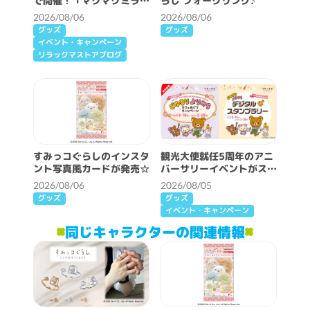
で開催！「マクマクミラク
らし フォークリング♪
ルワンダーランド」詳細情
2026/08/06
2026/08/06
報♪
グッズ
グッズ
イベント・キャンペーン
リラックマストアブログ
すみっコぐらしのインスタ
観光大使就任5周年のアニ
ント写真風カードが発売☆
バーサリーイベントがスタ
ート♪
2026/08/06
2026/08/05
グッズ
グッズ
イベント・キャンペーン
同じキャラクターの関連情報