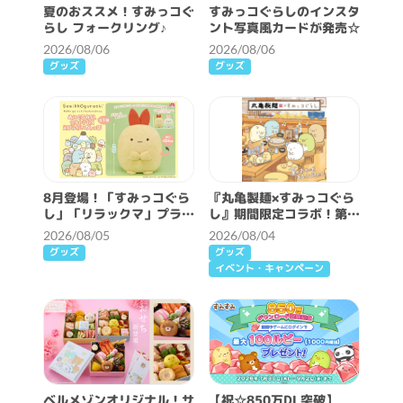
夏のおススメ！すみっコぐ
すみっコぐらしのインスタ
らし フォークリング♪
ント写真風カードが発売☆
2026/08/06
2026/08/06
グッズ
グッズ
8月登場！「すみっコぐら
『丸亀製麺×すみっコぐら
し」「リラックマ」プライ
し』期間限定コラボ！第2
ズ☆
弾スタート！
2026/08/05
2026/08/04
グッズ
グッズ
イベント・キャンペーン
ベルメゾンオリジナル！サ
【祝☆850万DL突破】