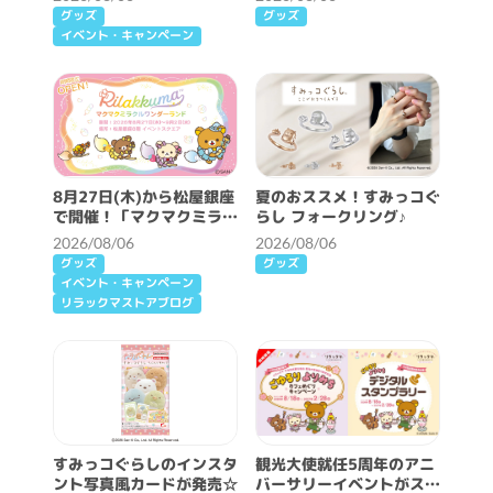
グッズ
グッズ
イベント・キャンペーン
8月27日(木)から松屋銀座
夏のおススメ！すみっコぐ
で開催！「マクマクミラク
らし フォークリング♪
ルワンダーランド」詳細情
2026/08/06
2026/08/06
報♪
グッズ
グッズ
イベント・キャンペーン
リラックマストアブログ
すみっコぐらしのインスタ
観光大使就任5周年のアニ
ント写真風カードが発売☆
バーサリーイベントがスタ