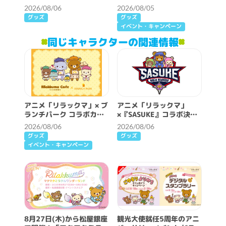
ート♪
2026/08/06
2026/08/05
グッズ
グッズ
イベント・キャンペーン
同じキャラクターの関連情報
アニメ「リラックマ」× ブ
アニメ「リラックマ」
ランチパーク コラボカフ
×『SASUKE』コラボ決
ェ開催決定！
定！
2026/08/06
2026/08/06
グッズ
グッズ
イベント・キャンペーン
8月27日(木)から松屋銀座
観光大使就任5周年のアニ