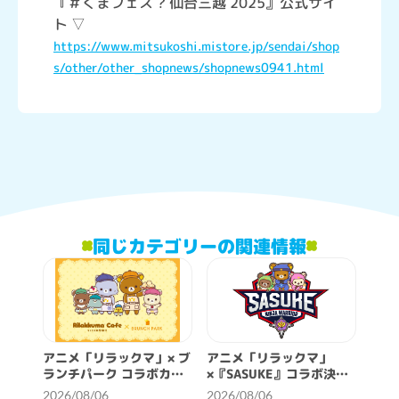
『＃くまフェス ? 仙台三越 2025』公式サイ
ト ▽
https://www.mitsukoshi.mistore.jp/sendai/shop
s/other/other_shopnews/shopnews0941.html
同じカテゴリーの関連情報
アニメ「リラックマ」× ブ
アニメ「リラックマ」
ランチパーク コラボカフ
×『SASUKE』コラボ決
ェ開催決定！
定！
2026/08/06
2026/08/06