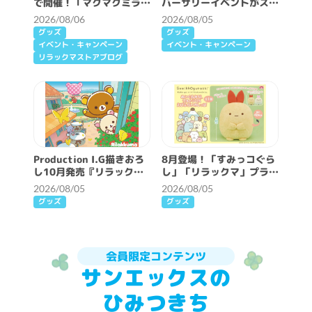
で開催！「マクマクミラク
バーサリーイベントがスタ
ルワンダーランド」詳細情
ート♪
2026/08/06
2026/08/05
報♪
グッズ
グッズ
イベント・キャンペーン
イベント・キャンペーン
リラックマストアブログ
Production I.G描きおろ
8月登場！「すみっコぐら
し10月発売『リラックマ
し」「リラックマ」プライ
とアワワネコ』テーマ解禁
ズ☆
2026/08/05
2026/08/05
♪
グッズ
グッズ
会員限定コンテンツ
サンエックスの
ひみつきち