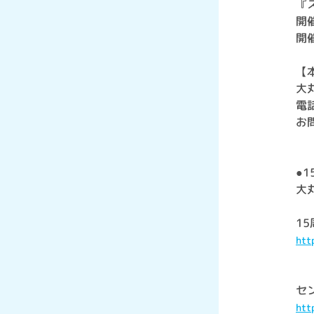
『
開
開催
【
大
電話
お
●
大
1
htt
セ
htt