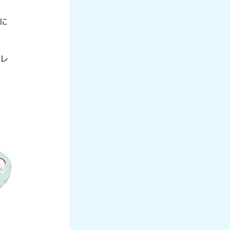
とに
プレ