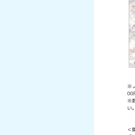
※
0
※
い
＜