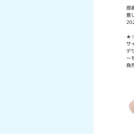
原
意
20
★
サ
デ
ー
発売