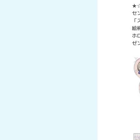
★
セ
「
絵
ホ
ゼ