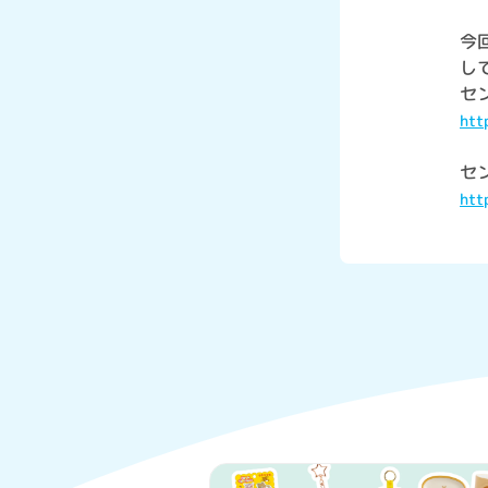
今
し
セ
htt
セン
htt