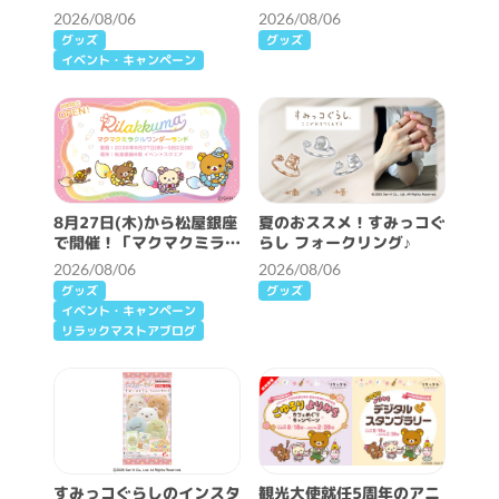
ェ開催決定！
定！
2026/08/06
2026/08/06
グッズ
グッズ
イベント・キャンペーン
8月27日(木)から松屋銀座
夏のおススメ！すみっコぐ
で開催！「マクマクミラク
らし フォークリング♪
ルワンダーランド」詳細情
2026/08/06
2026/08/06
報♪
グッズ
グッズ
イベント・キャンペーン
リラックマストアブログ
すみっコぐらしのインスタ
観光大使就任5周年のアニ